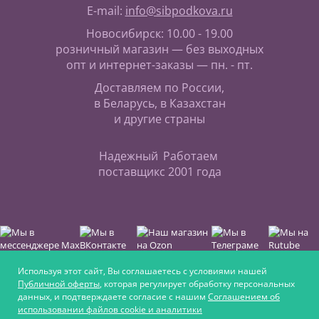
E-mail:
info@sibpodkova.ru
Новосибирск: 10.00 - 19.00
розничный магазин — без выходных
опт и интернет-заказы — пн. - пт.
Доставляем по России,
в Беларусь, в Казахстан
и другие страны
Надежный
Работаем
поставщик
с 2001 года
Используя этот сайт, Вы соглашаетесь с условиями нашей
Публичной оферты
, которая регулирует обработку персональных
данных, и подтверждаете согласие с нашим
Соглашением об
Интернет-магазин для любителей верховой езды,
использовании файлов cookie и аналитики