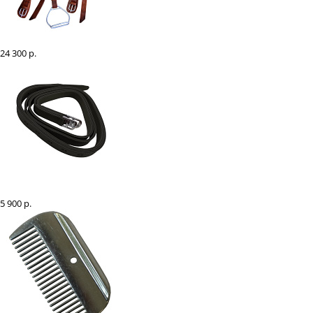
Седло кавалерийское кожаное в комплекте Farmer
24 300 р.
Путлища кожаные TAYGA усиленные тесьмой
5 900 р.