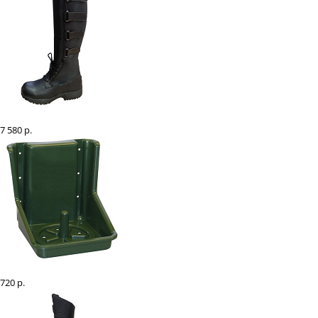
Сапоги зимние "EQUIMAN Comfort", пара
7 580 р.
Держатель для лизунца из ударопрочной пластмассы, 5 кг
720 р.