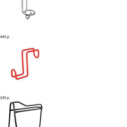
Кронштейн для ведра переносной "EQUIMAN"
445 р.
Крючок для амуниции переносной "EQUIMAN"
245 р.