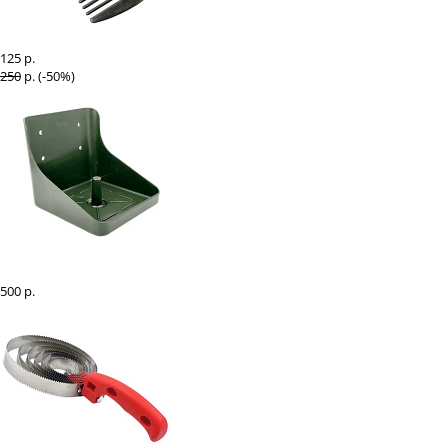
Гребешок для гривы "EQUIMAN"
125 р.
250
р. (-50%)
Подставка под лизунец 10 кг
500 р.