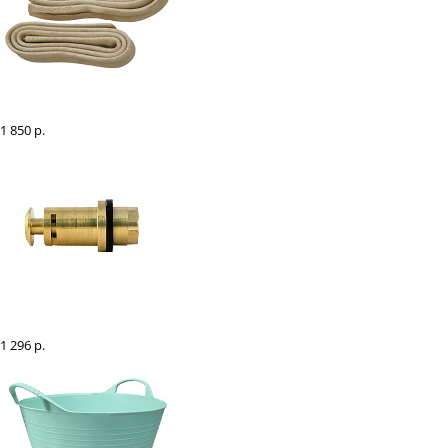
Гужи сыромятные Farmer, пара
1 850 р.
Клапан сменный для автопоилки чугунной
1 296 р.