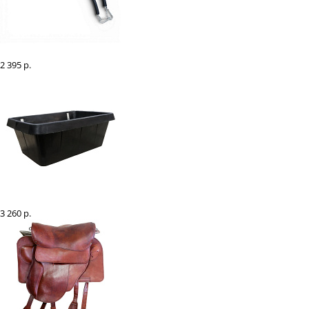
Развязки № 5 на цепочке (длина 70 см.), пара
2 395 р.
Кормушка-поилка навесная резиновая усиленная 30 л
3 260 р.