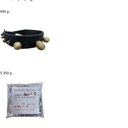
Гвозди ковочные "EQUI-OPOLO" Е8, 100 шт
990 р.
Ошейник с бубенцами
5 350 р.