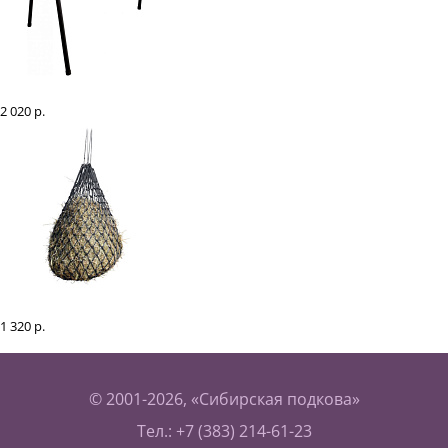
Кронштейн для седла напольный "EQUIMAN"
2 020 р.
Рептух для сена EQUIMAN 110 см
1 320 р.
<
1
2
3
...
6
7
>
© 2001-2026, «Сибирская подкова»
Тел.: +7 (383) 214-61-23