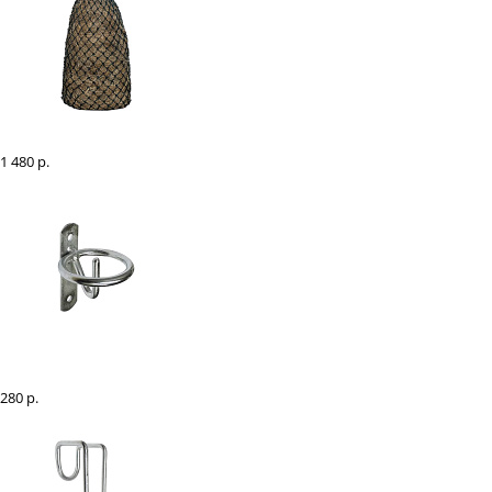
Рептух для сена EQUIMAN 100 см
1 480 р.
Кронштейн для ведра стационарный "EQUIMAN"
280 р.