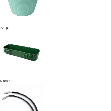
Ведро гибкое 42 л
770 р.
Кормушка подвесная усиленная длинная 42-44 л
6 100 р.