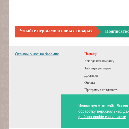
Узнайте первыми о новых товарах
Подписать
Отзывы о нас на Флампе
Помощь:
Как сделать покупку
Таблицы размеров
Доставка
Оплата
Программа лояльности
Подарочный сертификат
Советы покупателям
Используя этот сайт, Вы с
обработку персональных да
Статьи и обзоры
файлов cookie и аналитики
Публичная оферта