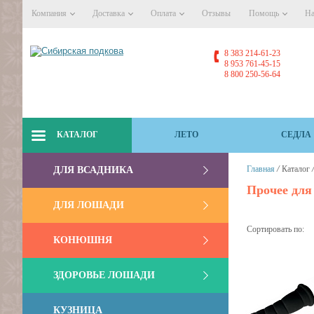
Компания
Доставка
Оплата
Отзывы
Помощь
На
8 383 214-61-23
8 953 761-45-15
8 800 250-56-64
КАТАЛОГ
ЛЕТО
СЕДЛА
/
Главная
Каталог
ДЛЯ ВСАДНИКА
Прочее для
ДЛЯ ЛОШАДИ
Сортировать по:
КОНЮШНЯ
ЗДОРОВЬЕ ЛОШАДИ
КУЗНИЦА