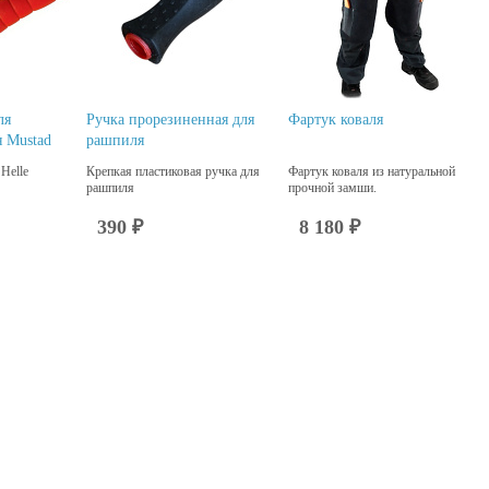
ля
Ручка прорезиненная для
Фартук коваля
 Mustad
рашпиля
Helle
Крепкая пластиковая ручка для
Фартук коваля из натуральной
рашпиля
прочной замши.
390 ₽
8 180 ₽