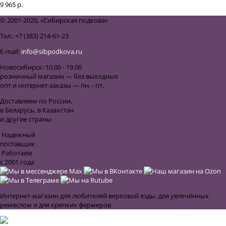
9 965 р.
© 2001-2026, «Сибирская подкова»
Тел.: +7 (383) 214-61-23
E-mail:
info@sibpodkova.ru
Новосибирск: 10.00 - 19.00
розничный магазин — без выходных
опт и интернет-заказы — пн. - пт.
Доставляем по России,
в Беларусь, в Казахстан
и другие страны
Надежный
поставщик
Работаем
с 2001 года
Интернет-магазин для любителей верховой езды, для увлечённых
ремеслом и для крепких фермеров