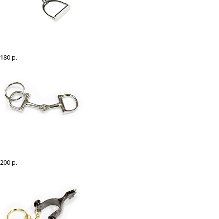
Брелок "Стремя"
180 р.
Брелок "трензель империал"
200 р.