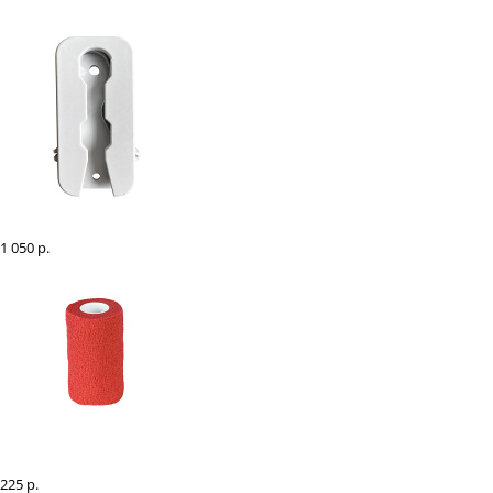
Адаптер для безопасной колобашки
1 050 р.
Бинт "EQIUMAN" самозакрепляющийся для лошадей, шт
225 р.