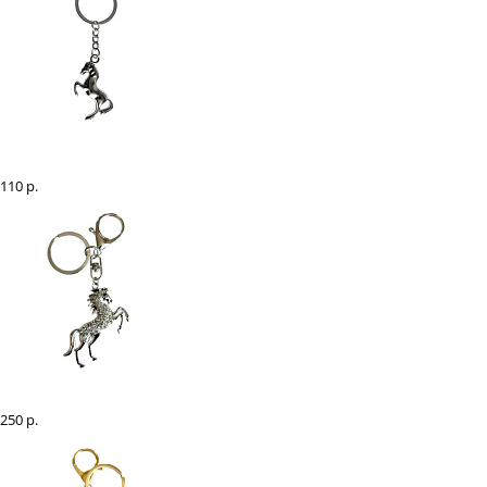
Брелок "Лошадка литая"
110 р.
Брелок "Лошадка со стразами серебряная"
250 р.