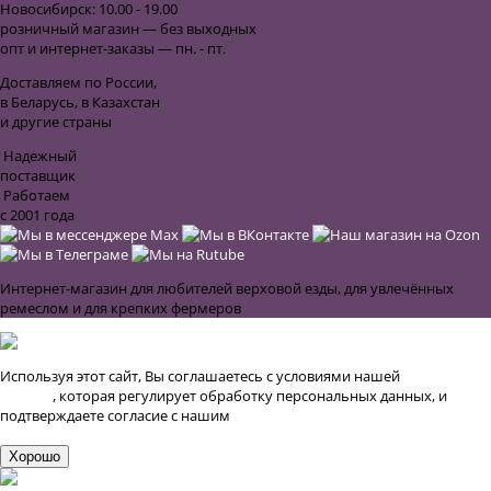
Новосибирск: 10.00 - 19.00
розничный магазин — без выходных
опт и интернет-заказы — пн. - пт.
Доставляем по России,
в Беларусь, в Казахстан
и другие страны
Надежный
поставщик
Работаем
с 2001 года
Интернет-магазин для любителей верховой езды, для увлечённых
ремеслом и для крепких фермеров
Используя этот сайт, Вы соглашаетесь с условиями нашей
Публичной
оферты
, которая регулирует обработку персональных данных, и
подтверждаете согласие с нашим
Соглашением об использовании
файлов cookie и аналитики
Хорошо