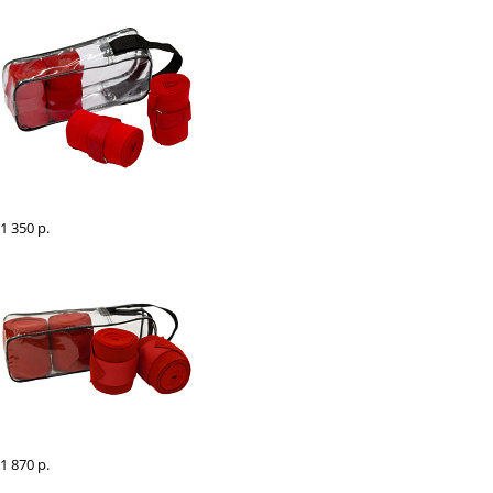
Бинт эластичный с колечком "EQUIMAN" для лошадей, стан
1 350 р.
Бинтоватники "EQUIMAN" для лошадей, стан
1 870 р.