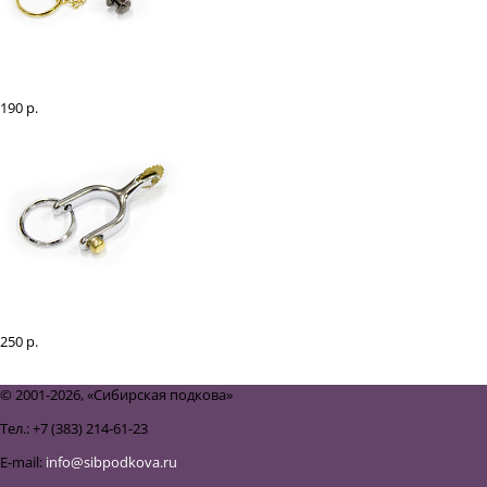
Брелок "Шпора" резная
190 р.
Брелок "Шпора" серебряная
250 р.
<
1
2
3
...
32
33
>
© 2001-2026, «Сибирская подкова»
Тел.: +7 (383) 214-61-23
E-mail:
info@sibpodkova.ru