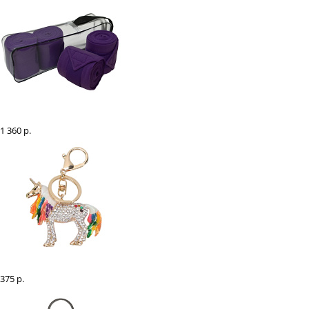
Бинты флисовые "EQUIMAN" для лошадей, стан
1 360 р.
Брелок "Единогорог"
375 р.