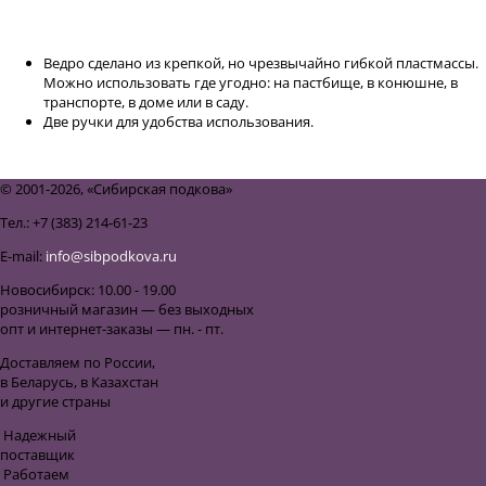
Ведро гибкое, 42 литра
Ведро сделано из крепкой, но чрезвычайно гибкой пластмассы.
Можно использовать где угодно: на пастбище, в конюшне, в
транспорте, в доме или в саду.
Две ручки для удобства использования.
назад к списку
© 2001-2026, «Сибирская подкова»
Тел.: +7 (383) 214-61-23
E-mail:
info@sibpodkova.ru
Новосибирск: 10.00 - 19.00
розничный магазин — без выходных
опт и интернет-заказы — пн. - пт.
Доставляем по России,
в Беларусь, в Казахстан
и другие страны
Надежный
поставщик
Работаем