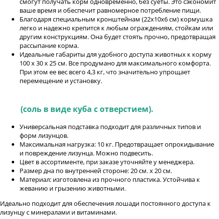
смогут получать корм одновременно, без суеты. Это сэкономит
ваше время и обеспечит равномерное потребление пищи.
Благодаря специальным кронштейнам (22х10х6 см) кормушка
легко и надежно крепится к любым ограждениям, стойкам или
другим конструкциям. Она будет стоять прочно, предотвращая
рассыпание корма.
Идеальные габариты для удобного доступа животных к корму
100 x 30 x 25 см. Все продумано для максимального комфорта.
При этом ее вес всего 4,3 кг, что значительно упрощает
перемещение и установку.
Подставка пластиковая под 5 и 10 килограммовую
соль
(соль в виде куба с отверстием).
Универсальная подставка подходит для различных типов и
форм лизунцов.
Максимальная нагрузка: 10 кг. Предотвращает опрокидывание
и повреждение лизунца. Можно подвесить.
Цвет в ассортименте, при заказе уточняйте у менеджера.
Размер дна по внутренней стороне: 20 см. х 20 см.
Материал: изготовлена из прочного пластика. Устойчива к
жеванию и грызению животными.
Идеально подходит для обеспечения лошади постоянного доступа к
лизунцу с минералами и витаминами.