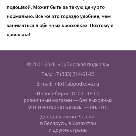
подошвой. Может быть за такую цену это
нормально. Все же это гораздо удобнее, чем
заниматься в обычных кроссовках! Поэтому я
довольна!
© 2001-2026, «Сибирская подкова»
Тел.: +7 (383) 214-61-23
E-mail:
info@sibpodkova.ru
Новосибирск: 10.00 - 19.00
розничный магазин — без выходных
опт и интернет-заказы — пн. - пт.
Доставляем по России,
в Беларусь, в Казахстан
и другие страны