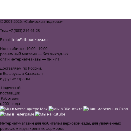
назад к списку
© 2001-2026, «Сибирская подкова»
Тел.: +7 (383) 214-61-23
E-mail:
info@sibpodkova.ru
Новосибирск: 10.00 - 19.00
розничный магазин — без выходных
опт и интернет-заказы — пн. - пт.
Доставляем по России,
в Беларусь, в Казахстан
и другие страны
Надежный
поставщик
Работаем
с 2001 года
Интернет-магазин для любителей верховой езды, для увлечённых
ремеслом и для крепких фермеров