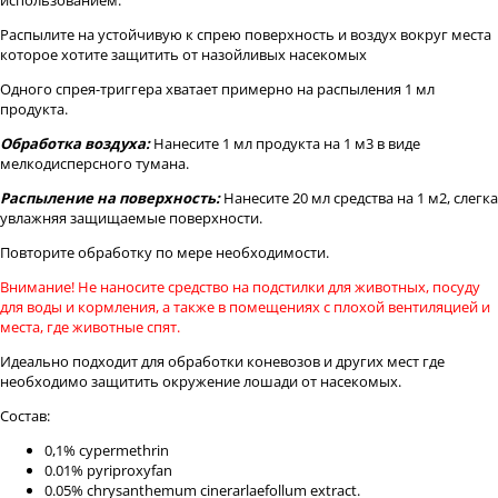
использованием.
Распылите на устойчивую к спрею поверхность и воздух вокруг места
которое хотите защитить от назойливых насекомых
Одного спрея-триггера хватает примерно на распыления 1 мл
продукта.
Обработка воздуха:
Нанесите 1 мл продукта на 1 м3 в виде
мелкодисперсного тумана.
Распыление на поверхность:
Нанесите 20 мл средства на 1 м2, слегка
увлажняя защищаемые поверхности.
Повторите обработку по мере необходимости.
Внимание! Не наносите средство на подстилки для животных, посуду
для воды и кормления, а также в помещениях с плохой вентиляцией и
места, где животные спят.
Идеально подходит для обработки коневозов и других мест где
необходимо защитить окружение лошади от насекомых.
Состав:
0,1% cypermethrin
0.01% pyriproxyfan
0.05% chrysanthemum cinerarlaefollum extract.