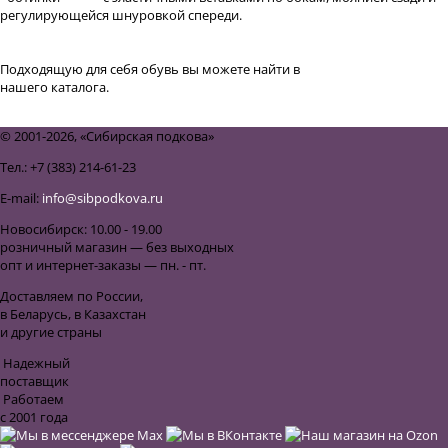
регулирующейся шнуровкой спереди.
Подходящую для себя обувь вы можете найти в
разделе "Обувь"
нашего каталога.
назад к списку
© 2001-2026, «Сибирская подкова»
Тел.: +7 (383) 214-61-23
E-mail:
info@sibpodkova.ru
Новосибирск: 10.00 - 19.00
розничный магазин — без выходных
опт и интернет-заказы — пн. - пт.
Доставляем по России,
в Беларусь, в Казахстан
и другие страны
Надежный
поставщик
Работаем
с 2001 года