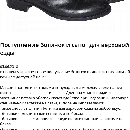
Поступление ботинок и сапог для верховой
езды
05.06.2018
В нашем магазине новое поступление ботинок и сапог из натуральной
кожи по доступной цене!
Магазин пополнился самыми популярными моделям среди наших
сапог:
Champion
,
Top Rider
и
Favorit
. Длинная молния сзади и
эластичная вставка обеспечивают удобство при надевании. Благодаря
специальной застёжке на пятке, шпора не цепляет замок.
Также снова в наличии ботинки для верховой езды на любой вкус:
- ботинки с эластичными вставками по бокам
"Oksana"
;
- ботинки
"Sofiya"
с молнией спереди и с эластичными вставками по
бокам;
- ботинки
"Olga"
с эластичными вставками по бокам, молнией сзади и