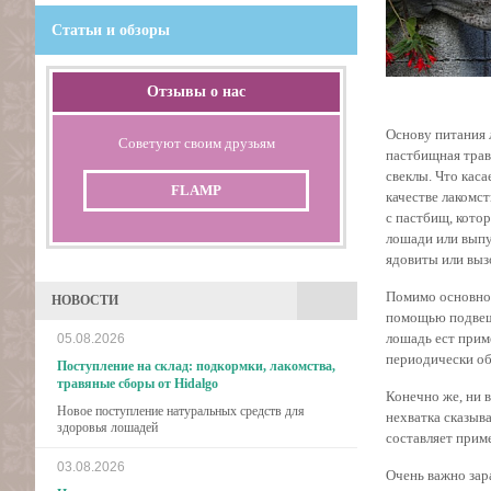
Статьи и обзоры
Отзывы о нас
Основу питания л
Советуют своим друзьям
пастбищная трава
свеклы. Что каса
FLAMP
качестве лакомс
с пастбищ, кото
лошади или выпу
ядовиты или выз
Помимо основног
НОВОСТИ
помощью подвеш
лошадь ест прим
05.08.2026
периодически об
Поступление на склад: подкормки, лакомства,
травяные сборы от Hidalgo
Конечно же, ни в
Новое поступление натуральных средств для
нехватка сказыва
здоровья лошадей
составляет прим
03.08.2026
Очень важно зар