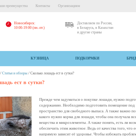
ши преимущества
Контакты
Организациям
Новосибирск:
Доставляем по России,
10:00-19:00 (пн.-пт.)
в Беларусь, в Казахстан
и другие страны
КУЗНИЦА
ПОДКОРМКИ
БРИ
/
/
Статьи и обзоры
Сколько лошадь ест в сутки?
шадь ест в сутки?
Прежде чем задуматься о покупке лошади, нужно подгот
содержанию. Необходимо подготовить помещение под
пространство для свободного выпаса. А также важно пон
какого нужно корма для лошади, чтобы она получала в
вещества и микроэлементы. А также понять, есть ли во
обеспечить этим животное. Ведь от качества того, что е
напрямую зависит её здоровье. Чтобы избежать пробле