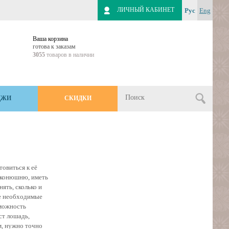
ЛИЧНЫЙ КАБИНЕТ
Рус
Eng
Ваша корзина
готова к заказам
3055
товаров в наличии
ДЖИ
СКИДКИ
овиться к её
 конюшню, иметь
ять, сколько и
се необходимые
зможность
ст лошадь,
м, нужно точно