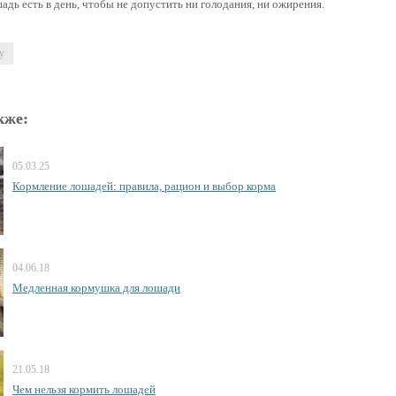
шадь есть в день, чтобы не допустить ни голодания, ни ожирения.
у
кже:
05.03.25
Кормление лошадей: правила, рацион и выбор корма
04.06.18
Медленная кормушка для лошади
21.05.18
Чем нельзя кормить лошадей