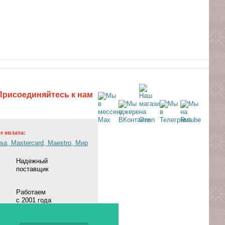
Присоединяйтесь к нам
ne оплата:
Надежный
поставщик
Работаем
с 2001 года