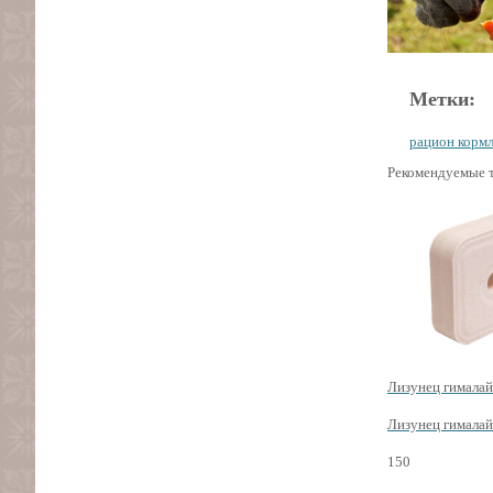
Метки:
рацион корм
Рекомендуемые т
Лизунец гималай
Лизунец гималай
150