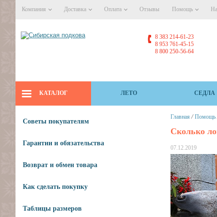
Компания
Доставка
Оплата
Отзывы
Помощь
На
8 383 214-61-23
8 953 761-45-15
8 800 250-56-64
КАТАЛОГ
ЛЕТО
СЕДЛА
/
Главная
Помощь
Советы покупателям
Сколько ло
Гарантии и обязательства
07.12.2019
Возврат и обмен товара
Как сделать покупку
Таблицы размеров