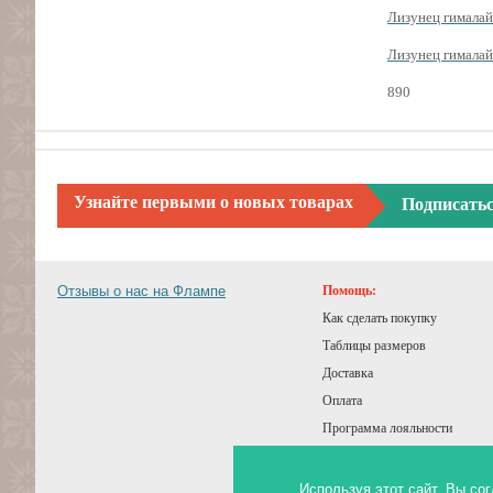
Лизунец гималайс
Лизунец гималайс
890
Узнайте первыми о новых товарах
Подписать
Отзывы о нас на Флампе
Помощь:
Как сделать покупку
Таблицы размеров
Доставка
Оплата
Программа лояльности
Подарочный сертификат
Советы покупателям
Используя этот сайт, Вы с