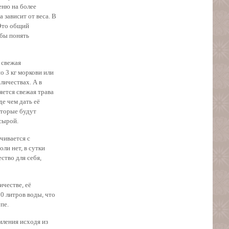
меню на более
 зависит от веса. В
 Это общий
обы понять
 свежая
но 3 кг моркови или
личествах. А в
яется свежая трава
е чем дать её
оторые будут
сырой.
чивается с
ли нет, в сутки
ство для себя,
ичестве, её
80 литров воды, что
пе.
мления исходя из