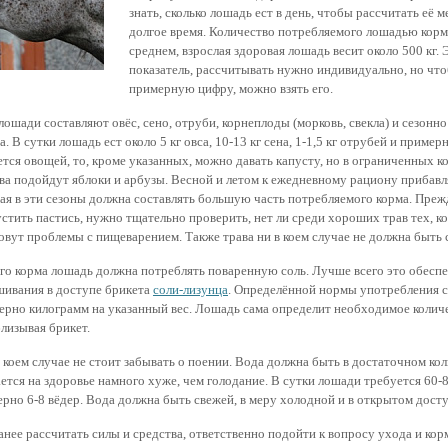
знать, сколько лошадь ест в день, чтобы рассчитать её 
долгое время. Количество потребляемого лошадью корма
среднем, взрослая здоровая лошадь весит около 500 кг.
показатель, рассчитывать нужно индивидуально, но чт
примерную цифру, можно взять его.
ошади составляют овёс, сено, отруби, корнеплоды (морковь, свекла) и сезонно
. В сутки лошадь ест около 5 кг овса, 10-13 кг сена, 1-1,5 кг отрубей и пример
ется овощей, то, кроме указанных, можно давать капусту, но в ограниченных ко
тва подойдут яблоки и арбузы. Весной и летом к ежедневному рациону прибавл
рая в эти сезоны должна составлять большую часть потребляемого корма. Прежд
стить пастись, нужно тщательно проверить, нет ли среди хороших трав тех, к
овут проблемы с пищеварением. Также трава ни в коем случае не должна быть 
о корма лошадь должна потреблять поваренную соль. Лучше всего это обеспе
ивания в доступе брикета
соли-лизунца
. Определённой нормы употребления со
ерно килограмм на указанный вес. Лошадь сама определит необходимое количе
лизывая брикет.
 коем случае не стоит забывать о поении. Вода должна быть в достаточном кол
ется на здоровье намного хуже, чем голодание. В сутки лошади требуется 60-
ерно 6-8 вёдер. Вода должна быть свежей, в меру холодной и в открытом досту
анее рассчитать силы и средства, ответственно подойти к вопросу ухода и кор