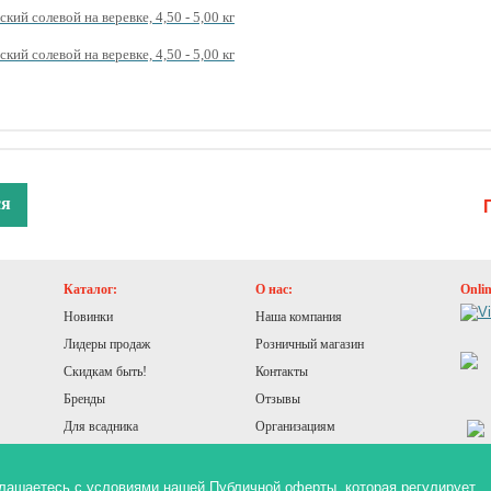
кий солевой на веревке, 4,50 - 5,00 кг
кий солевой на веревке, 4,50 - 5,00 кг
ся
Каталог:
О нас:
Onli
Новинки
Наша компания
Лидеры продаж
Розничный магазин
Скидкам быть!
Контакты
Бренды
Отзывы
Для всадника
Организациям
Для лошади
Конюшня
оглашаетесь с условиями нашей
Публичной оферты
, которая регулирует