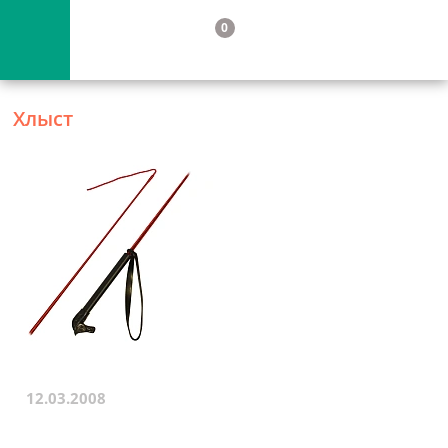
0
Хлыст
12.03.2008