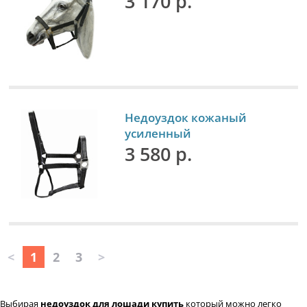
3 170 р.
Недоуздок кожаный
усиленный
3 580 р.
<
1
2
3
>
Выбирая
недоуздок для лошади купить
который можно легко