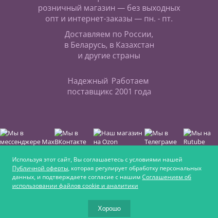
розничный магазин — без выходных
опт и интернет-заказы — пн. - пт.
Доставляем по России,
в Беларусь, в Казахстан
и другие страны
Надежный
Работаем
поставщик
с 2001 года
Используя этот сайт, Вы соглашаетесь с условиями нашей
Публичной оферты
, которая регулирует обработку персональных
данных, и подтверждаете согласие с нашим
Соглашением об
Интернет-магазин для любителей верховой езды,
использовании файлов cookie и аналитики
для увлечённых ремеслом и для крепких
фермеров
Хорошо