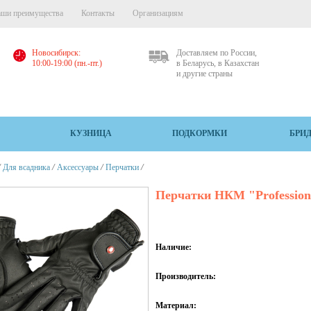
ши преимущества
Контакты
Организациям
Новосибирск:
Доставляем по России,
10:00-19:00 (пн.-пт.)
в Беларусь, в Казахстан
и другие страны
КУЗНИЦА
ПОДКОРМКИ
БРИ
/
/
/
/
Для всадника
Аксессуары
Перчатки
Перчатки НКМ "Professiona
Наличие:
Производитель:
Материал: