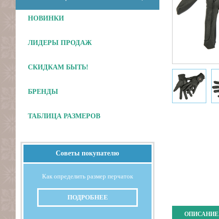
НОВИНКИ
ЛИДЕРЫ ПРОДАЖ
СКИДКАМ БЫТЬ!
БРЕНДЫ
ТАБЛИЦА РАЗМЕРОВ
Советы покупателю
Отложить
Как определить размер перчаток
ПОДРОБНЕЕ
ОПИСАНИЕ