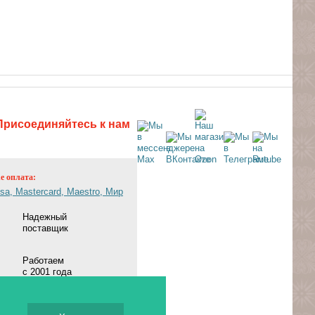
Присоединяйтесь к нам
ne оплата:
Надежный
поставщик
Работаем
с 2001 года