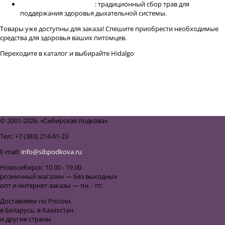
Сбор грудной №1, 0,5 кг
: традиционный сбор трав для
поддержания здоровья дыхательной системы.
Товары уже доступны для заказа! Спешите приобрести необходимые
средства для здоровья ваших питомцев.
Переходите в каталог и выбирайте Hidalgo
подкормки, сиропы и масла
для лошадей.
назад к списку
© 2001-2026, «Сибирская подкова»
Тел.: +7 (383) 214-61-23
E-mail:
info@sibpodkova.ru
Новосибирск: 10.00 - 19.00
розничный магазин — без выходных
опт и интернет-заказы — пн. - пт.
Доставляем по России,
в Беларусь, в Казахстан
и другие страны