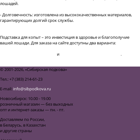
лошадей.
- Долговечность: изготовлена из высококачественных материалов,
гарантирующих долгий срок службы.
Подставка для копыт – это инвестиция в здоровье и благополучие
вашей лошади. Для заказа на сайте доступны два варианта:
Подставка для копыт Mustad
и
Подставка для копыт EQUIMAN
.
назад к списку
© 2001-2026, «Сибирская подкова»
Тел.: +7 (383) 214-61-23
E-mail:
info@sibpodkova.ru
Новосибирск: 10.00 - 19.00
розничный магазин — без выходных
опт и интернет-заказы — пн. - пт.
Доставляем по России,
в Беларусь, в Казахстан
и другие страны