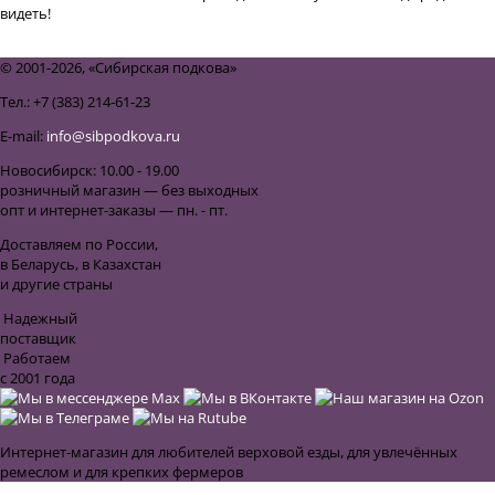
видеть!
назад к списку
© 2001-2026, «Сибирская подкова»
Тел.: +7 (383) 214-61-23
E-mail:
info@sibpodkova.ru
Новосибирск: 10.00 - 19.00
розничный магазин — без выходных
опт и интернет-заказы — пн. - пт.
Доставляем по России,
в Беларусь, в Казахстан
и другие страны
Надежный
поставщик
Работаем
с 2001 года
Интернет-магазин для любителей верховой езды, для увлечённых
ремеслом и для крепких фермеров