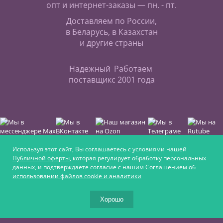
опт и интернет-заказы — пн. - пт.
Доставляем по России,
в Беларусь, в Казахстан
и другие страны
Надежный
Работаем
поставщик
с 2001 года
Используя этот сайт, Вы соглашаетесь с условиями нашей
Публичной оферты
, которая регулирует обработку персональных
данных, и подтверждаете согласие с нашим
Соглашением об
Интернет-магазин для любителей верховой езды,
использовании файлов cookie и аналитики
для увлечённых ремеслом и для крепких
фермеров
Хорошо