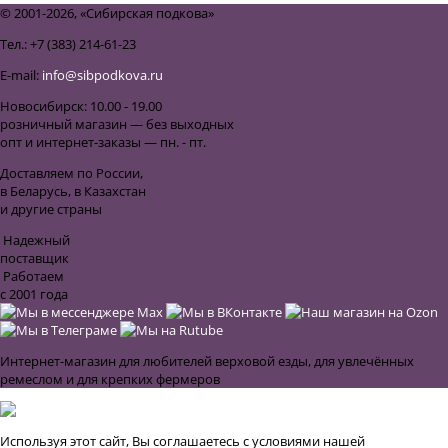
© 2001-2026, «Сибирская подкова»
Тел.: +7 (383) 214-61-23
E-mail:
info@sibpodkova.ru
Новосибирск: 10.00 - 19.00
розничный магазин — без выходных
опт и интернет-заказы — пн. - пт.
Доставляем по России,
в Беларусь, в Казахстан
и другие страны
Надежный
поставщик
Работаем
с 2001 года
Интернет-магазин для любителей верховой езды, для увлечённых
ремеслом и для крепких фермеров
Используя этот сайт, Вы соглашаетесь с условиями нашей
Публичной