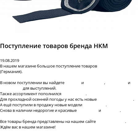
Поступление товаров бренда HKM
19.08.2019
В нашем магазине большое поступление товаров
бренда HKM
(Германия).
В новом поступлении вы найдете
бриджи
и
толстовки
,
рединготы
и
аксессуары
для выступлений.
Также ассортимент пополнился
перчатками
.
Для прохладной осенней погоды у нас есть новые
флисовые попоны
.
А ещё поступили в продажу новые модели
вальтрапов
.
Снова в наличии недорогие и красивые
недоуздки
и
чумбуры
.
Все товары бренда представлены на нашем сайте
в разделе HKM
.
Ждём вас в нашем магазине!
назад к списку