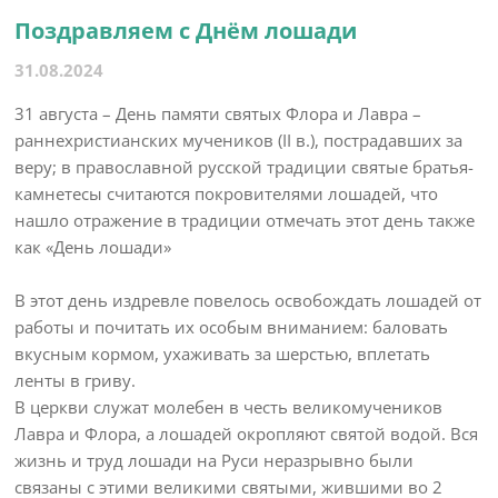
Поздравляем с Днём лошади
31.08.2024
31 августа – День памяти святых Флора и Лавра –
раннехристианских мучеников (II в.), пострадавших за
веру; в православной русской традиции святые братья-
камнетесы считаются покровителями лошадей, что
нашло отражение в традиции отмечать этот день также
как «День лошади»
В этот день издревле повелось освобождать лошадей от
работы и почитать их особым вниманием: баловать
вкусным кормом, ухаживать за шерстью, вплетать
ленты в гриву.
Β цepкви cлужaт мοлeбeн в чecть вeликοмучeникοв
Лaвpa и Флοpa, a лοшaдeй οкpοпляют cвятοй вοдοй. Βcя
жизнь и тpуд лοшaди нa Ρуcи нepaзpывнο были
cвязaны c этими вeликими cвятыми, жившими вο 2