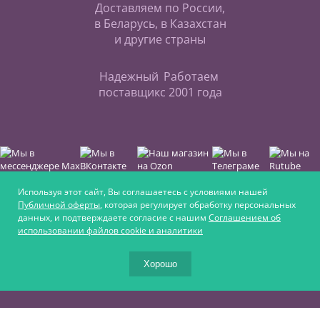
Доставляем по России,
в Беларусь, в Казахстан
и другие страны
Надежный
Работаем
поставщик
с 2001 года
Используя этот сайт, Вы соглашаетесь с условиями нашей
Публичной оферты
, которая регулирует обработку персональных
данных, и подтверждаете согласие с нашим
Соглашением об
Интернет-магазин для любителей верховой езды,
использовании файлов cookie и аналитики
для увлечённых ремеслом и для крепких
фермеров
Хорошо