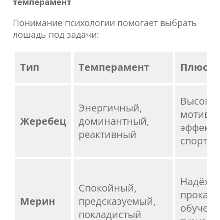
темперамент
Понимание психологии помогает выбрать
лошадь под задачи:
Тип
Темперамент
Плюсы
Высока
Энергичный,
мотивац
Жеребец
доминантный,
эффектн
реактивный
спорте
Надёжен
Спокойный,
прокате
Мерин
предсказуемый,
обучени
покладистый