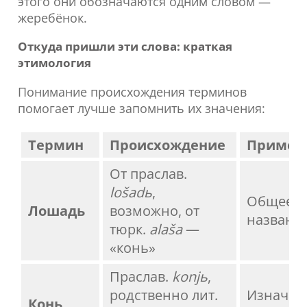
этого они обозначаются одним словом —
жеребёнок.
Откуда пришли эти слова: краткая
этимология
Понимание происхождения терминов
помогает лучше запомнить их значения:
Термин
Происхождение
Примеч
От праслав.
lošadь
,
Общее
Лошадь
возможно, от
названи
тюрк.
alaša
—
«конь»
Праслав.
konjь
,
родственно лит.
Изначал
Конь