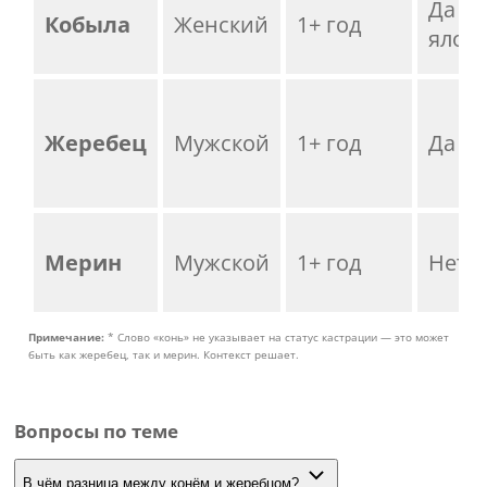
Да (е
Кобыла
Женский
1+ год
ялова
Жеребец
Мужской
1+ год
Да
Мерин
Мужской
1+ год
Нет
Примечание:
* Слово «конь» не указывает на статус кастрации — это может
быть как жеребец, так и мерин. Контекст решает.
Вопросы по теме
В чём разница между конём и жеребцом?