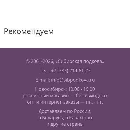
Рекомендуем
© 2001-2026, «Сибирская подкова»
Тел.: +7 (383) 214-61-23
E-mail:
info@sibpodkova.ru
Новосибирск: 10.00 - 19.00
розничный магазин — без выходных
опт и интернет-заказы — пн. - пт.
Доставляем по России,
в Беларусь, в Казахстан
и другие страны