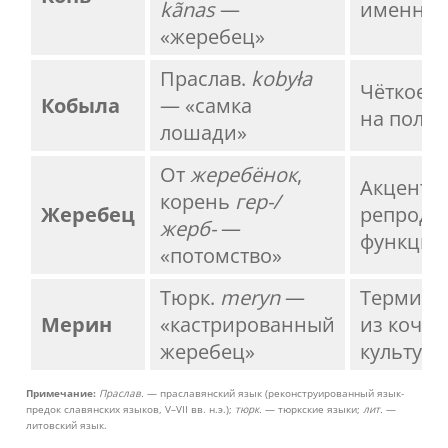
kãnas
—
именно 
«жеребец»
Праслав.
kobyła
Чёткое у
Кобыла
— «самка
на пол
лошади»
От
жеребёнок
,
Акцент н
корень
гер-/
Жеребец
репроду
жерб-
—
функции
«потомство»
Тюрк.
meryn
—
Термин 
Мерин
«кастрированный
из кочев
жеребец»
культур
Примечание:
Праслав.
— праславянский язык (реконструированный язык-
предок славянских языков, V–VII вв. н.э.);
тюрк.
— тюркские языки;
лит.
—
литовский язык.