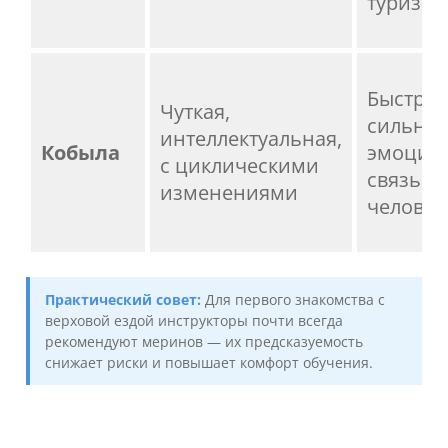
туризме
Быстро 
Чуткая,
сильна
интеллектуальная,
Кобыла
эмоцио
с циклическими
связь с
изменениями
челове
Практический совет:
Для первого знакомства с
верховой ездой инструкторы почти всегда
рекомендуют меринов — их предсказуемость
снижает риски и повышает комфорт обучения.