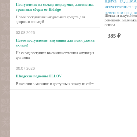
Щетка "EQUIMA
Поступление на склад: подкормки, лакомства,
искусственная щ
травяные сборы от Hidalgo
ремешком средня
Щетка из искусстве
Новое поступление натуральных средств для
ремешком, маленька
здоровья лошадей
основа.
03.08.2026
385 ₽
Новое поступление: амуниция для пони уже на
складе!
На склад поступила высококачественная амуниция
для пони
30.07.2026
Шведские подковы OLLOV
В наличии в магазине и доступны к заказу на сайте