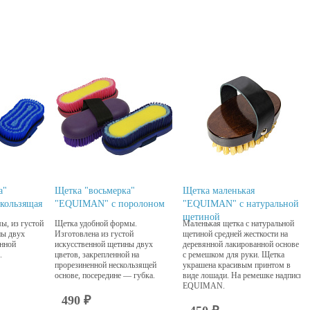
а"
Щетка "восьмерка"
Щетка маленькая
кользящая
"EQUIMAN" с поролоном
"EQUIMAN" с натуральной
щетиной
ы, из густой
Щетка удобной формы.
Маленькая щетка с натуральной
ны двух
Изготовлена из густой
щетиной средней жесткости на
енной
искусственной щетины двух
деревянной лакированной основе
.
цветов, закрепленной на
с ремешком для руки. Щетка
прорезиненной нескользящей
украшена красивым принтом в
основе, посередине — губка.
виде лошади. На ремешке надпись
EQUIMAN.
490 ₽