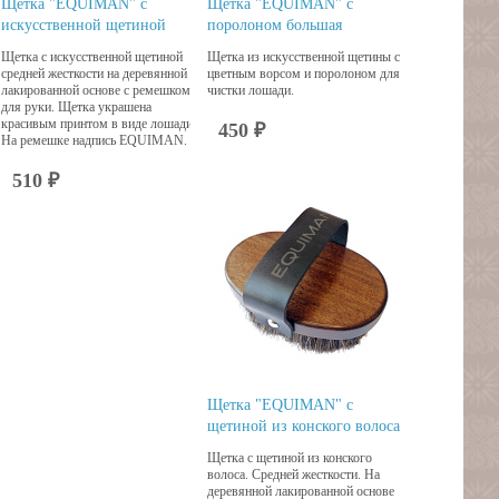
Щетка "EQUIMAN" с
Щетка "EQUIMAN" с
искусственной щетиной
поролоном большая
Щетка с искусственной щетиной
Щетка из искусственной щетины с
средней жесткости на деревянной
цветным ворсом и поролоном для
лакированной основе с ремешком
чистки лошади.
для руки. Щетка украшена
красивым принтом в виде лошади.
450 ₽
На ремешке надпись EQUIMAN.
510 ₽
Щетка "EQUIMAN" с
щетиной из конского волоса
Щетка с щетиной из конского
волоса. Средней жесткости. На
деревянной лакированной основе