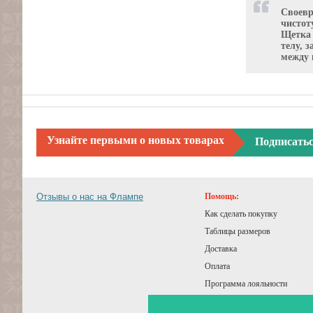
Своевр
чистот
Щетка 
телу, 
между 
Узнайте первыми о новых товарах
Подписать
Отзывы о нас на Флампе
Помощь:
Как сделать покупку
Таблицы размеров
Доставка
Оплата
Программа лояльности
Подарочный сертификат