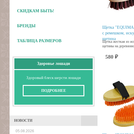
СКИДКАМ БЫТЬ!
БРЕНДЫ
Щетка "EQUIMAN
с ремешком, иск
щетина
ТАБЛИЦА РАЗМЕРОВ
Щетка жесткая из ис
щетины на деревянно
580 ₽
Здоровье лошади
Здоровый блеск шерсти лошади
ПОДРОБНЕЕ
НОВОСТИ
05.08.2026