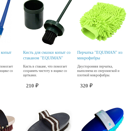
 копыт
Кисть для смазки копыт со
Перчатка "EQUIMAN" из
стаканом "EQUIMAN"
микрофибры
 помогает
Кисть в стакане, что помогает
Двусторонняя перчатка,
 ящике со
сохранить чистоту в ящике со
выполнена из сверхмягкой и
щетками.
плотной микрофибры.
210 ₽
320 ₽