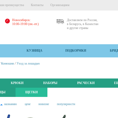
ши преимущества
Контакты
Организациям
Новосибирск:
Доставляем по России,
10:00-19:00 (пн.-пт.)
в Беларусь, в Казахстан
и другие страны
КУЗНИЦА
ПОДКОРМКИ
БРИ
/
/
Конюшня
Уход за лошадью
КРЮКИ
НАБОРЫ
РАСЧЕСКИ
Е
ИЦЫ
ЩЕТКИ
названию
цене
новизне
популярности