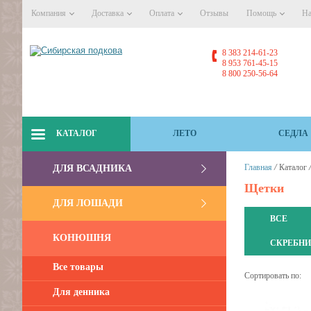
Компания
Доставка
Оплата
Отзывы
Помощь
На
8 383 214-61-23
8 953 761-45-15
8 800 250-56-64
КАТАЛОГ
ЛЕТО
СЕДЛА
/
Главная
Каталог
ДЛЯ ВСАДНИКА
Щетки
ДЛЯ ЛОШАДИ
ВСЕ
КОНЮШНЯ
СКРЕБН
Все товары
Сортировать по:
Для денника