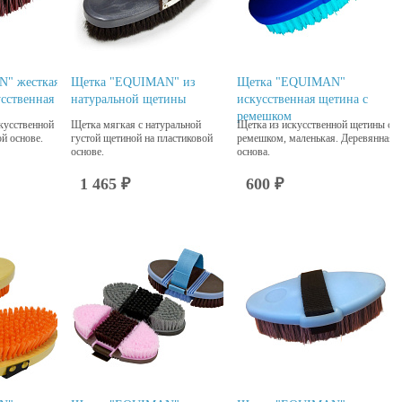
" жесткая
Щетка "EQUIMAN" из
Щетка "EQUIMAN"
усственная
натуральной щетины
искусственная щетина с
ремешком
кусственной
Щетка мягкая с натуральной
Щетка из искусственной щетины с
й основе.
густой щетиной на пластиковой
ремешком, маленькая. Деревянная
основе.
основа.
1 465 ₽
600 ₽