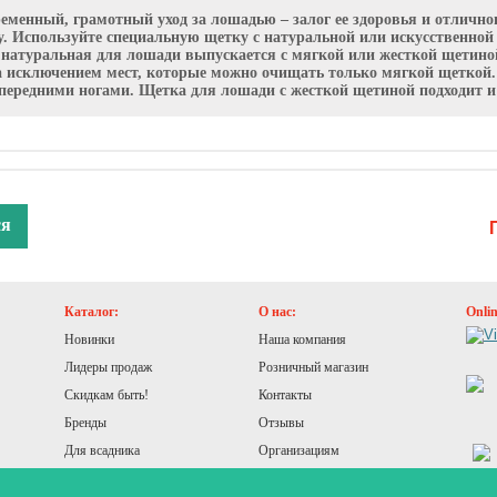
еменный, грамотный уход за лошадью – залог ее здоровья и отлично
у. Используйте специальную щетку с натуральной или искусственной
натуральная для лошади выпускается с мягкой или жесткой щетиной
за исключением мест, которые можно очищать только мягкой щеткой. 
передними ногами. Щетка для лошади с жесткой щетиной подходит и 
ся
Каталог:
О нас:
Onli
Новинки
Наша компания
Лидеры продаж
Розничный магазин
Скидкам быть!
Контакты
Бренды
Отзывы
Для всадника
Организациям
Для лошади