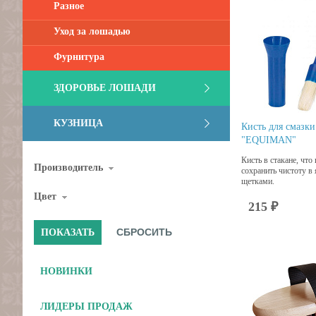
Разное
Уход за лошадью
Фурнитура
ЗДОРОВЬЕ ЛОШАДИ
КУЗНИЦА
Кисть для смазки
"EQUIMAN"
Кисть в стакане, что
Производитель
сохранить чистоту в
щетками.
Цвет
215 ₽
НОВИНКИ
ЛИДЕРЫ ПРОДАЖ