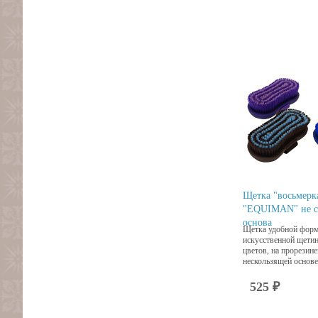
Щетка "восьмерк
"EQUIMAN" не с
основа
Щетка удобной форм
искусственной щети
цветов, на прорезин
нескользящей основе
525 ₽