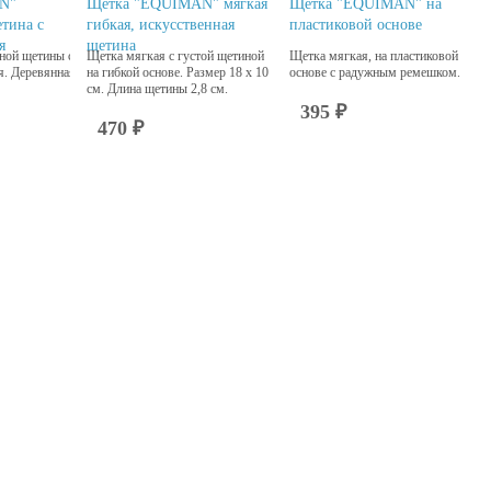
N"
Щетка "EQUIMAN" мягкая
Щетка "EQUIMAN" на
етина с
гибкая, искусственная
пластиковой основе
я
щетина
нной щетины с
Щетка мягкая с густой щетиной
Щетка мягкая, на пластиковой
я. Деревянная
на гибкой основе. Размер 18 х 10
основе с радужным ремешком.
см. Длина щетины 2,8 см.
395 ₽
470 ₽