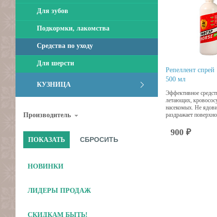
Для зубов
Подкормки, лакомства
Средства по уходу
Для шерсти
Репеллент спрей 
500 мл
КУЗНИЦА
Эффективное средст
летающих, кровосо
насекомых. Не ядови
Производитель
раздражает поверхно
900 ₽
НОВИНКИ
ЛИДЕРЫ ПРОДАЖ
СКИДКАМ БЫТЬ!