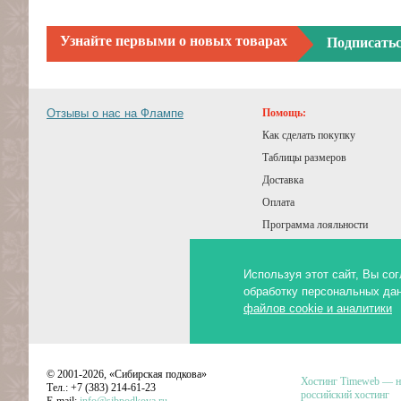
Узнайте первыми о новых товарах
Подписать
Отзывы о нас на Флампе
Помощь:
Как сделать покупку
Таблицы размеров
Доставка
Оплата
Программа лояльности
Подарочный сертификат
Советы покупателям
Используя этот сайт, Вы с
обработку персональных да
Статьи и обзоры
файлов cookie и аналитики
Публичная оферта
©
2001-2026,
«Сибирская подкова»
Хостинг Timeweb — 
Тел.: +7 (383) 214-61-23
российский хостинг