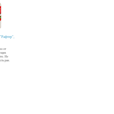
"Рафтер",
во от
сущих
то. Не
сть ран.