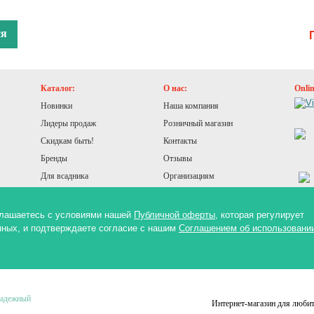
ся
Каталог:
О нас:
Onli
Новинки
Наша компания
Лидеры продаж
Розничный магазин
Скидкам быть!
Контакты
Бренды
Отзывы
Для всадника
Организациям
Для лошади
Конюшня
оглашаетесь с условиями нашей
Публичной оферты
, которая регулирует
нных, и подтверждаете согласие с нашим
Соглашением об использовани
Здоровье лошади
Кузница
надежный
Интернет-магазин для любит