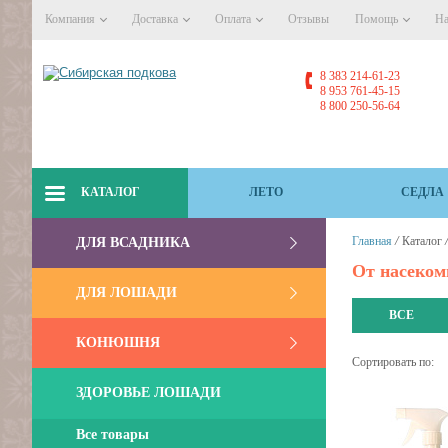
Компания
Доставка
Оплата
Отзывы
Помощь
На
8 383 214-61-23
8 953 761-45-15
8 800 250-56-64
КАТАЛОГ
ЛЕТО
СЕДЛА
/
Главная
Каталог
ДЛЯ ВСАДНИКА
От насеко
ДЛЯ ЛОШАДИ
ВСЕ
КОНЮШНЯ
Сортировать по:
ЗДОРОВЬЕ ЛОШАДИ
Все товары