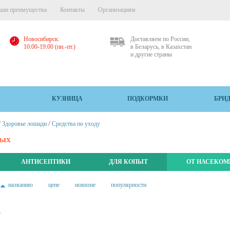
ши преимущества
Контакты
Организациям
Новосибирск:
Доставляем по России,
10:00-19:00 (пн.-пт.)
в Беларусь, в Казахстан
и другие страны
КУЗНИЦА
ПОДКОРМКИ
БРИ
/
/
Здоровье лошади
Средства по уходу
мых
АНТИСЕПТИКИ
ДЛЯ КОПЫТ
ОТ НАСЕКО
названию
цене
новизне
популярности