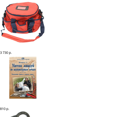
Набор щеток EQUIMAN в мягкой сумке
3 730 р.
Массаж лошадей по акупунктурным точкам, Мальштедт Дитер
810 р.