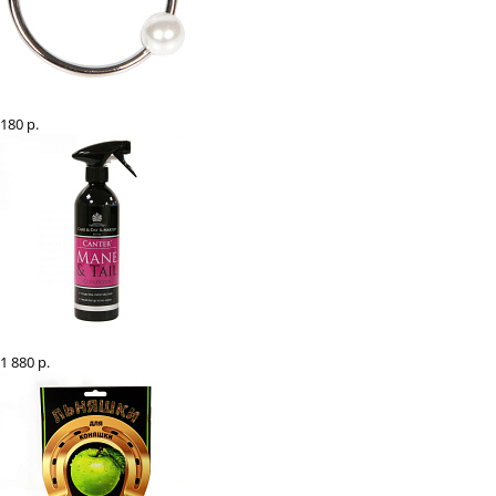
Булавка для галстука с жемчужиной
180 р.
Кондиционер для гривы и хвоста "Mane&Tail", 500 мл
1 880 р.