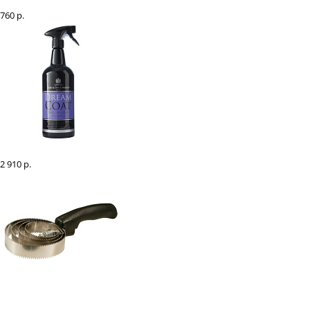
Фитогель двойного действия охлаждающе-разогревающий, 500 мл
760 р.
Спрей-кондиционер "Dreamсoat" для лошадей, 1 л
2 910 р.
Скребница "EQUIMAN" металлическая 4 спирали