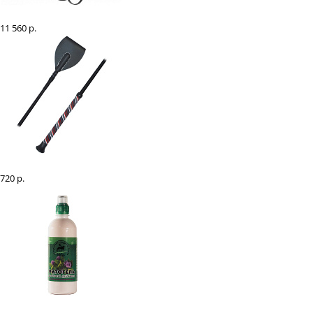
Оголовье трензельное "Chique"
11 560 р.
Хлыст конкурный "EQUIMAN" с прорезиненной цветной ручкой
720 р.