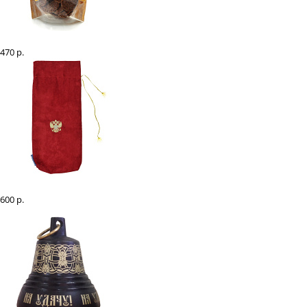
Льняшки для коняшки с медом, 200 гр
470 р.
Чехол для нагайки с вышивкой
600 р.