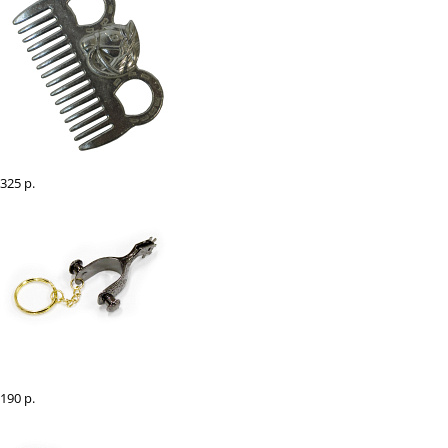
Гребешок для гривы с головой лошади EQUIMAN алюминиевый
325 р.
Брелок "Шпора" резная
190 р.