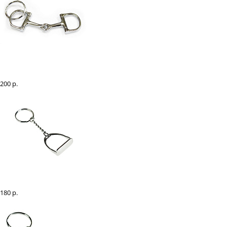
Брелок "трензель империал"
200 р.
Брелок "Стремя"
180 р.