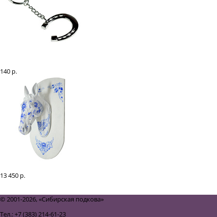
Брелок "Подкова"
140 р.
Настенное украшение "Голова лошади"
13 450 р.
<
1
2
>
© 2001-2026, «Сибирская подкова»
Тел.: +7 (383) 214-61-23