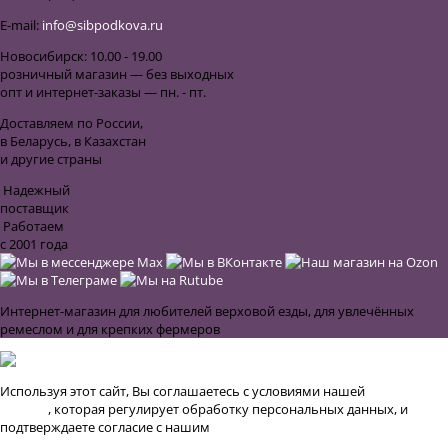
E-mail:
info@sibpodkova.ru
Новосибирск: 10.00 - 19.00
розничный магазин — без выходных
опт и интернет-заказы — пн. - пт.
Доставляем по России,
в Беларусь, в Казахстан
и другие страны
Надежный
поставщик
Работаем
с 2001 года
Интернет-магазин для любителей верховой езды, для увлечённых
ремеслом и для крепких фермеров
Используя этот сайт, Вы соглашаетесь с условиями нашей
Публичной
оферты
, которая регулирует обработку персональных данных, и
подтверждаете согласие с нашим
Соглашением об использовании
файлов cookie и аналитики