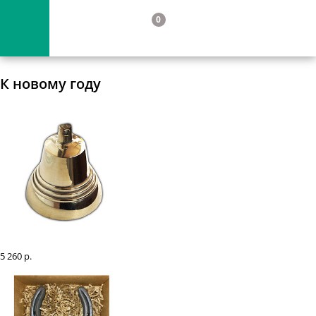
0
К новому году
Колокольчик поддужный d=100
5 260 р.