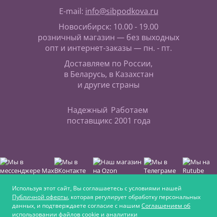
E-mail:
info@sibpodkova.ru
Новосибирск: 10.00 - 19.00
розничный магазин — без выходных
опт и интернет-заказы — пн. - пт.
Доставляем по России,
в Беларусь, в Казахстан
и другие страны
Надежный
Работаем
поставщик
с 2001 года
Используя этот сайт, Вы соглашаетесь с условиями нашей
Публичной оферты
, которая регулирует обработку персональных
данных, и подтверждаете согласие с нашим
Соглашением об
Интернет-магазин для любителей верховой езды,
использовании файлов cookie и аналитики