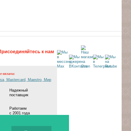
Присоединяйтесь к нам
ne оплата:
Надежный
поставщик
Работаем
с 2001 года