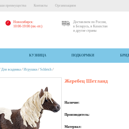
ши преимущества
Контакты
Организациям
Новосибирск:
Доставляем по России,
10:00-19:00 (пн.-пт.)
в Беларусь, в Казахстан
и другие страны
КУЗНИЦА
ПОДКОРМКИ
БРИ
/
/
/
/
Для всадника
Игрушки
Schleich
Жеребец Шетланд
Наличие:
Производитель:
Материал: