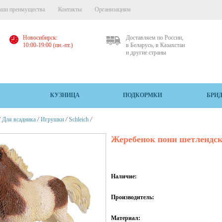
ши преимущества
Контакты
Организациям
Новосибирск:
Доставляем по России,
10:00-19:00 (пн.-пт.)
в Беларусь, в Казахстан
и другие страны
КУЗНИЦА
ПОДКОРМКИ
БРИ
/
/
/
/
Для всадника
Игрушки
Schleich
Жеребенок пони шетлендс
Наличие:
Производитель:
Материал: