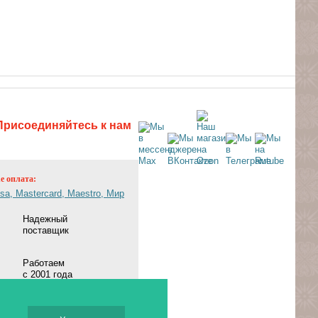
Присоединяйтесь к нам
ne оплата:
Надежный
поставщик
Работаем
с 2001 года