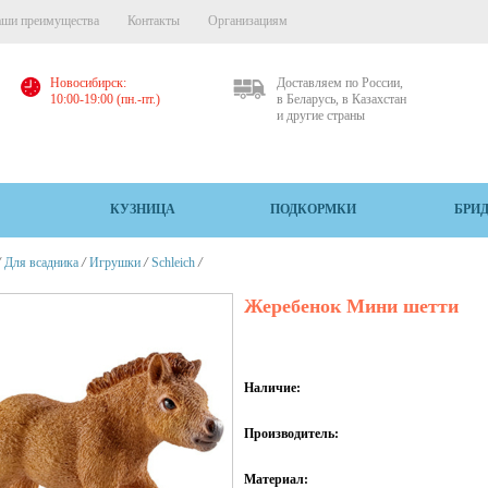
ши преимущества
Контакты
Организациям
Новосибирск:
Доставляем по России,
10:00-19:00 (пн.-пт.)
в Беларусь, в Казахстан
и другие страны
КУЗНИЦА
ПОДКОРМКИ
БРИ
/
/
/
/
Для всадника
Игрушки
Schleich
Жеребенок Мини шетти
Наличие:
Производитель:
Материал: