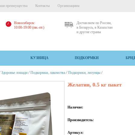
ши преимущества
Контакты
Организациям
Новосибирск:
Доставляем по России,
10:00-19:00 (пн.-пт.)
в Беларусь, в Казахстан
и другие страны
КУЗНИЦА
ПОДКОРМКИ
БРИ
/
/
/
/
Здоровье лошади
Подкормки, лакомства
Подкормки, лизунцы
Желатин, 0.5 кг пакет
Наличие:
Производитель:
Артикул: