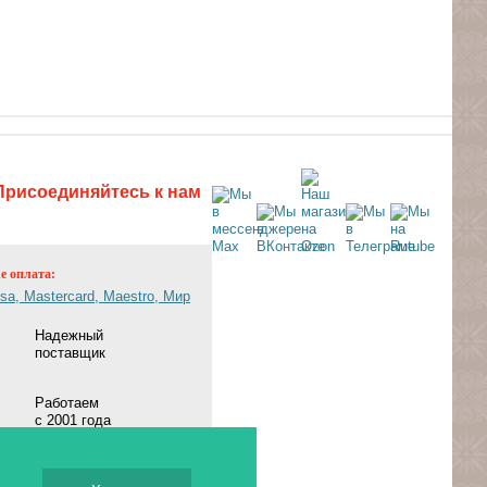
Присоединяйтесь к нам
ne оплата:
Надежный
поставщик
Работаем
с 2001 года