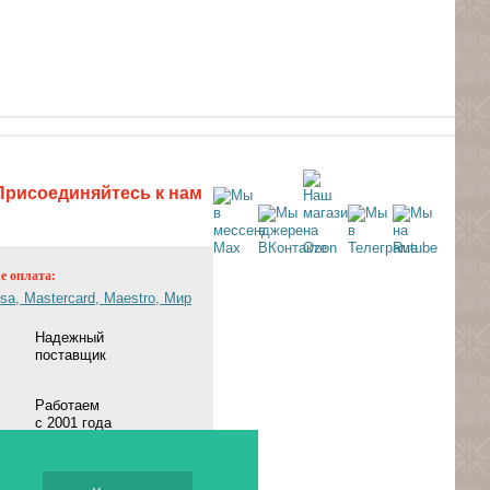
Присоединяйтесь к нам
ne оплата:
Надежный
поставщик
Работаем
с 2001 года