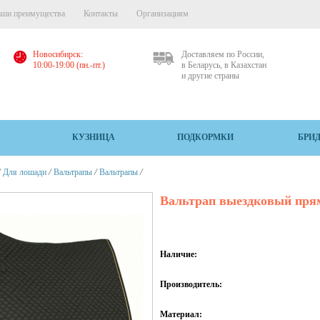
ши преимущества
Контакты
Организациям
Новосибирск:
Доставляем по России,
10:00-19:00 (пн.-пт.)
в Беларусь, в Казахстан
и другие страны
КУЗНИЦА
ПОДКОРМКИ
БРИ
/
/
/
/
Для лошади
Вальтрапы
Вальтрапы
Вальтрап выездковый пря
Наличие:
Производитель:
Материал: