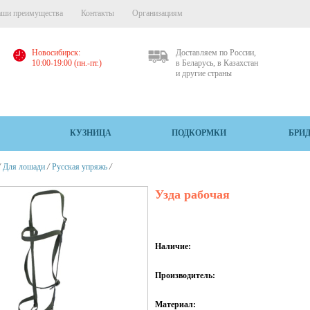
ши преимущества
Контакты
Организациям
Новосибирск:
Доставляем по России,
10:00-19:00 (пн.-пт.)
в Беларусь, в Казахстан
и другие страны
КУЗНИЦА
ПОДКОРМКИ
БРИ
/
/
/
Для лошади
Русская упряжь
Узда рабочая
Наличие:
Производитель:
Материал: