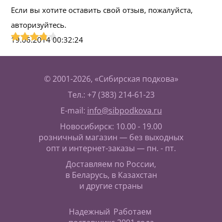
Если вы хотите оставить свой отзыв, пожалуйста,
авторизуйтесь.
19.06.2014 00:32:24
© 2001-2026, «Сибирская подкова»
Тел.: +7 (383) 214-61-23
E-mail:
info@sibpodkova.ru
Новосибирск: 10.00 - 19.00
розничный магазин — без выходных
опт и интернет-заказы — пн. - пт.
Доставляем по России,
в Беларусь, в Казахстан
и другие страны
Надежный
Работаем