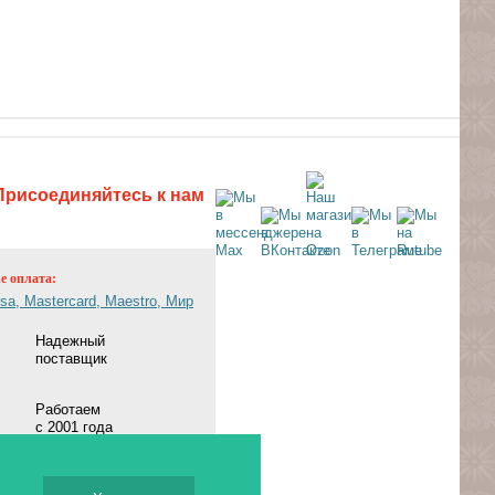
Присоединяйтесь к нам
ne оплата:
Надежный
поставщик
Работаем
с 2001 года