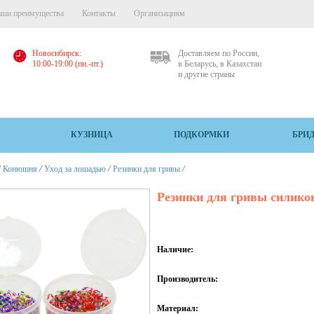
ши преимущества
Контакты
Организациям
Новосибирск:
Доставляем по России,
10:00-19:00 (пн.-пт.)
в Беларусь, в Казахстан
и другие страны
КУЗНИЦА
ПОДКОРМКИ
БРИ
/
/
/
/
Конюшня
Уход за лошадью
Резинки для гривы
Резинки для гривы силико
Наличие:
Производитель:
Материал: