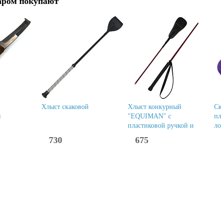
аром покупают
й
Хлыст скаковой
Хлыст конкурный
С
й
"EQUIMAN" с
пл
пластиковой ручкой и
л
хлопушкой
730
675