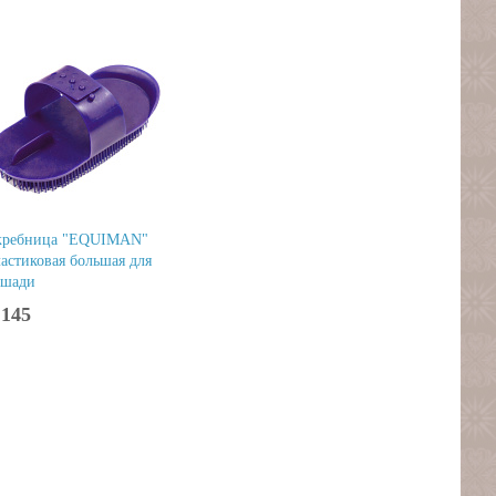
кребница "EQUIMAN"
астиковая большая для
ошади
145