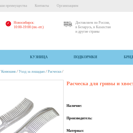
ши преимущества
Контакты
Организациям
Новосибирск:
Доставляем по России,
10:00-19:00 (пн.-пт.)
в Беларусь, в Казахстан
и другие страны
КУЗНИЦА
ПОДКОРМКИ
БРИ
/
/
/
/
Конюшня
Уход за лошадью
Расчески
Расческа для гривы и хв
Наличие:
Производитель:
Материал: