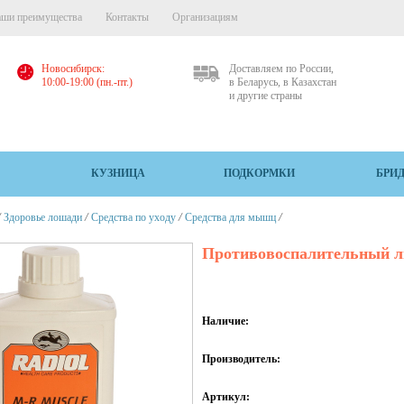
ши преимущества
Контакты
Организациям
Новосибирск:
Доставляем по России,
10:00-19:00 (пн.-пт.)
в Беларусь, в Казахстан
и другие страны
КУЗНИЦА
ПОДКОРМКИ
БРИ
/
/
/
/
Здоровье лошади
Средства по уходу
Средства для мышц
Противовоспалительный ли
Наличие:
Производитель:
Артикул: