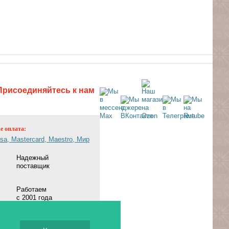
Присоединяйтесь к нам
ne оплата:
Надежный
поставщик
Работаем
с 2001 года