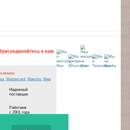
Присоединяйтесь к нам
ne оплата:
Надежный
поставщик
Работаем
с 2001 года