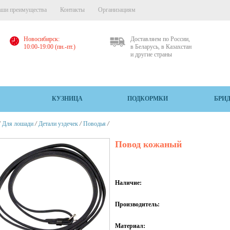
ши преимущества
Контакты
Организациям
Новосибирск:
Доставляем по России,
10:00-19:00 (пн.-пт.)
в Беларусь, в Казахстан
и другие страны
КУЗНИЦА
ПОДКОРМКИ
БРИ
/
/
/
/
Для лошади
Детали уздечек
Поводья
Повод кожаный
Наличие:
Производитель:
Материал: