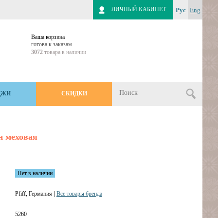
ЛИЧНЫЙ КАБИНЕТ
Рус
Eng
Ваша корзина
готова к заказам
3072
товара в наличии
ДЖИ
СКИДКИ
н меховая
Нет в наличии
Pfiff, Германия
|
Все товары бренда
5260