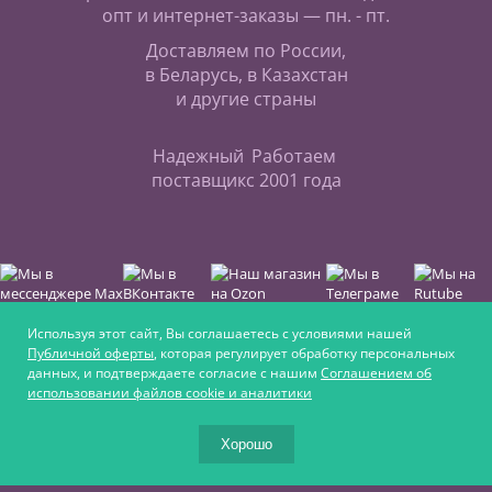
опт и интернет-заказы — пн. - пт.
Доставляем по России,
в Беларусь, в Казахстан
и другие страны
Надежный
Работаем
поставщик
с 2001 года
Используя этот сайт, Вы соглашаетесь с условиями нашей
Публичной оферты
, которая регулирует обработку персональных
данных, и подтверждаете согласие с нашим
Соглашением об
Интернет-магазин для любителей верховой езды,
использовании файлов cookie и аналитики
для увлечённых ремеслом и для крепких
фермеров
Хорошо