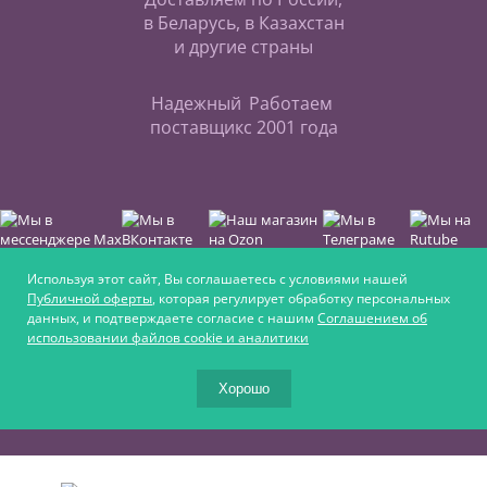
в Беларусь, в Казахстан
и другие страны
Надежный
Работаем
поставщик
с 2001 года
Используя этот сайт, Вы соглашаетесь с условиями нашей
Публичной оферты
, которая регулирует обработку персональных
данных, и подтверждаете согласие с нашим
Соглашением об
Интернет-магазин для любителей верховой езды,
использовании файлов cookie и аналитики
для увлечённых ремеслом и для крепких
фермеров
Хорошо