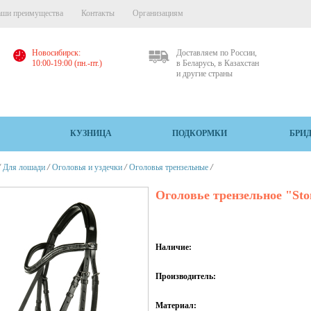
ши преимущества
Контакты
Организациям
Новосибирск:
Доставляем по России,
10:00-19:00 (пн.-пт.)
в Беларусь, в Казахстан
и другие страны
КУЗНИЦА
ПОДКОРМКИ
БРИ
/
/
/
/
Для лошади
Оголовья и уздечки
Оголовья трензельные
Оголовье трензельное "Sto
Наличие:
Производитель:
Материал: