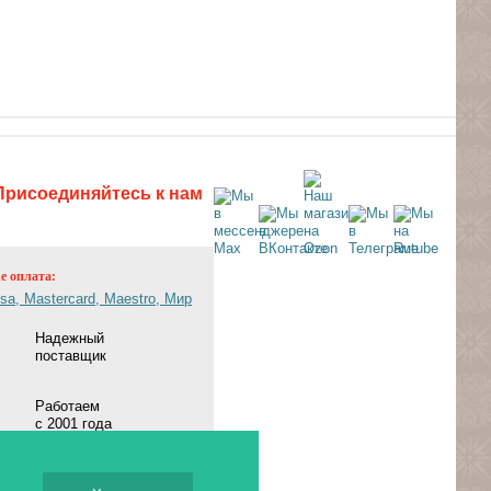
Присоединяйтесь к нам
ne оплата:
Надежный
поставщик
Работаем
с 2001 года