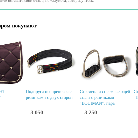
тите оставить свой отзыв, пожалуйста, авторизуйтесь.
аром покупают
GHT
Подпруга неопреновая с
Стремена из нержавеющей
С
"
резинками с двух сторон
стали с резинками
"
"EQUIMAN", пара
3 050
3 250