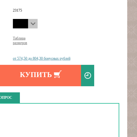
23175
Таблица
размеров
от 574,50 до 804,30 бонусных рублей
КУПИТЬ
ВОПРОС