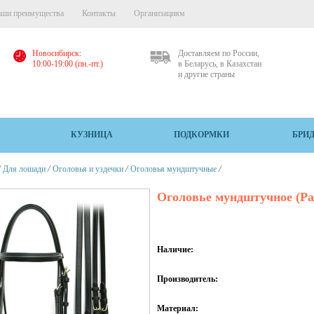
ши преимущества
Контакты
Организациям
Новосибирск:
Доставляем по России,
10:00-19:00 (пн.-пт.)
в Беларусь, в Казахстан
и другие страны
КУЗНИЦА
ПОДКОРМКИ
БРИ
/
/
/
/
Для лошади
Оголовья и уздечки
Оголовья мундштучные
Оголовье мундштучное (Ра
Наличие:
Производитель:
Материал: