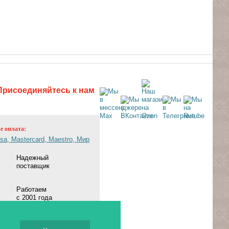
Присоединяйтесь к нам
ne оплата:
Надежный
поставщик
Работаем
с 2001 года