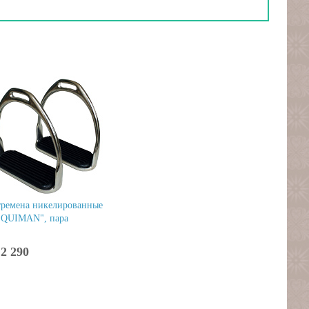
тремена никелированные
EQUIMAN", пара
2 290