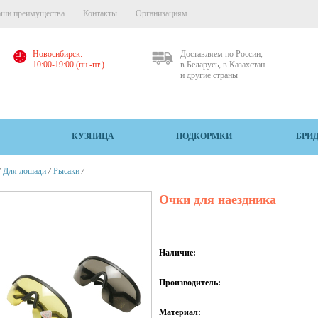
ши преимущества
Контакты
Организациям
Новосибирск:
Доставляем по России,
10:00-19:00 (пн.-пт.)
в Беларусь, в Казахстан
и другие страны
КУЗНИЦА
ПОДКОРМКИ
БРИ
/
/
/
Для лошади
Рысаки
Очки для наездника
Наличие:
Производитель:
Материал: