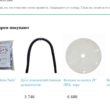
09.03.2009
ник, но эти очки мне очень нравятся. Защищают от солнца. Глаза не слезятся о
аром покупают
orse Nails"
Дуга сельскохозяйственная
Колпаки на колеса 28"
Ко
цельногнутая
ПВХ, пара
у
3 740
6 680