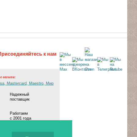
Присоединяйтесь к нам
ne оплата:
Надежный
поставщик
Работаем
с 2001 года