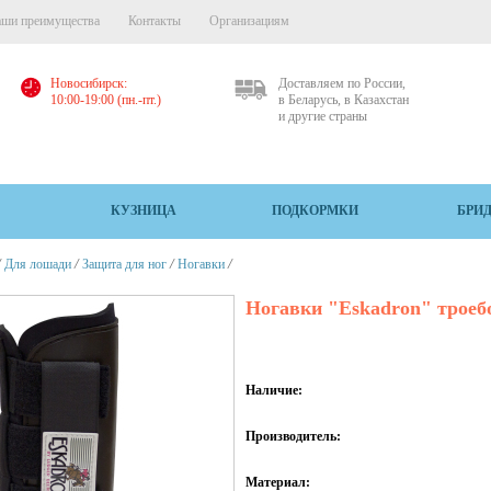
ши преимущества
Контакты
Организациям
Новосибирск:
Доставляем по России,
10:00-19:00 (пн.-пт.)
в Беларусь, в Казахстан
и другие страны
КУЗНИЦА
ПОДКОРМКИ
БРИ
/
/
/
/
Для лошади
Защита для ног
Ногавки
Ногавки "Eskadron" троеб
Наличие:
Производитель:
Материал: