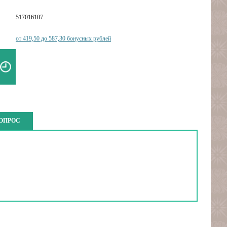
517016107
от 419,50 до 587,30 бонусных рублей
ВОПРОС