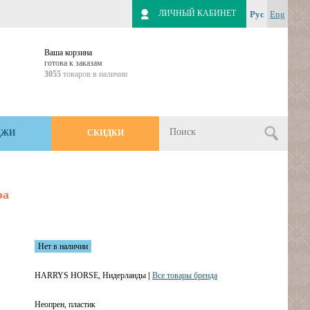
ЛИЧНЫЙ КАБИНЕТ
Рус
Eng
Ваша корзина
готова к заказам
3055
товаров в наличии
ДЖИ
СКИДКИ
ра
Нет в наличии
HARRYS HORSE, Нидерланды
|
Все товары бренда
Неопрен, пластик