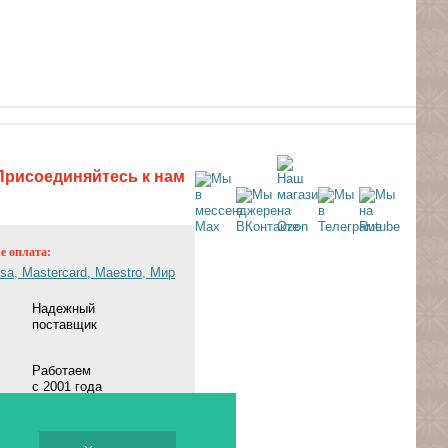
Присоединяйтесь к нам
ne оплата:
Надежный
поставщик
Работаем
с 2001 года