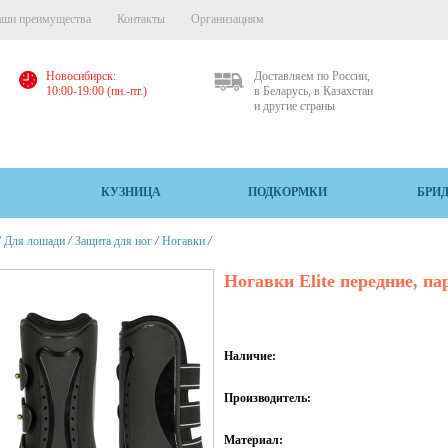
ши преимущества
Контакты
Организациям
Новосибирск:
Доставляем по России,
10:00-19:00 (пн.-пт.)
в Беларусь, в Казахстан
и другие страны
КУЗНИЦА
ПОДКОРМКИ
БРИ
/
/
/
/
Для лошади
Защита для ног
Ногавки
Ногавки Elite передние, па
Наличие:
Производитель:
Материал: