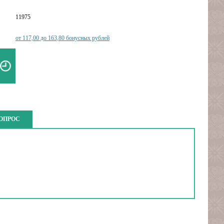
11975
от 117,00 до 163,80 бонусных рублей
ВОПРОС