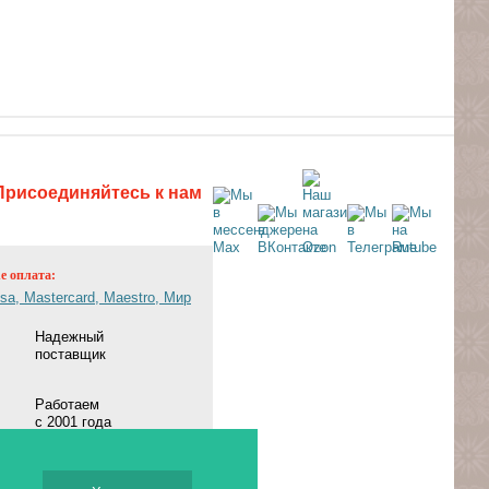
Присоединяйтесь к нам
ne оплата:
Надежный
поставщик
Работаем
с 2001 года