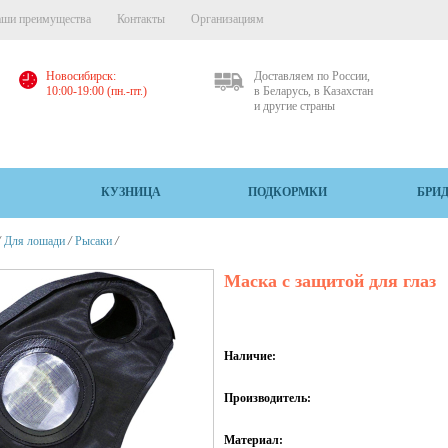
ши преимущества
Контакты
Организациям
Новосибирск:
Доставляем по России,
10:00-19:00 (пн.-пт.)
в Беларусь, в Казахстан
и другие страны
КУЗНИЦА
ПОДКОРМКИ
БРИ
/
/
/
Для лошади
Рысаки
Маска с защитой для глаз
Наличие:
Производитель:
Материал: