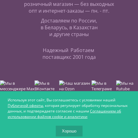
розничный магазин — без выходных
опт и интернет-заказы — пн. - пт.
Доставляем по России,
в Беларусь, в Казахстан
и другие страны
Надежный
Работаем
поставщик
с 2001 года
Используя этот сайт, Вы соглашаетесь с условиями нашей
Публичной оферты
, которая регулирует обработку персональных
данных, и подтверждаете согласие с нашим
Соглашением об
Интернет-магазин для любителей верховой езды,
использовании файлов cookie и аналитики
для увлечённых ремеслом и для крепких
фермеров
Хорошо