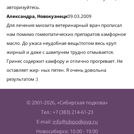
авторизуйтесь.
Александра, Новокузнецк
09.03.2009
Для лечения миозита ветеринарный врач прописал
нам помимо гомеопатических препаратов камфорное
масло. До ужаса неудобная вещь!потом весь круп
жирный и даже с шампунем трудно отмывается.
Гринес содержит камфору и отлично прогревает. Не
оставляет жир- ных пятен. Я очень довольна
результатом :)
© 2001-2026, «Сибирская подкова»
Тел.: +7 (383) 214-61-23
E-mail:
info@sibpodkova.ru
Новосибирск: 10.00 - 19.00