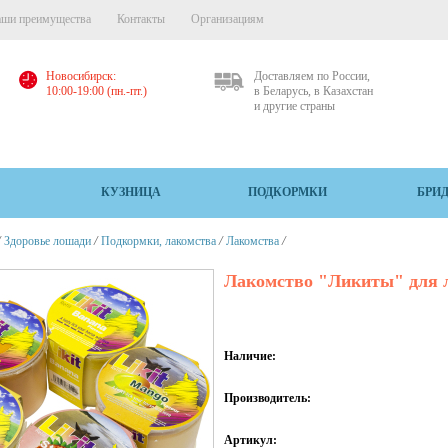
ши преимущества
Контакты
Организациям
Новосибирск:
Доставляем по России,
10:00-19:00 (пн.-пт.)
в Беларусь, в Казахстан
и другие страны
КУЗНИЦА
ПОДКОРМКИ
БРИ
/
/
/
/
Здоровье лошади
Подкормки, лакомства
Лакомства
Лакомство "Ликиты" для л
Наличие:
Производитель:
Артикул: