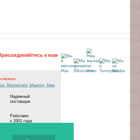
Присоединяйтесь к нам
ne оплата:
Надежный
поставщик
Работаем
с 2001 года